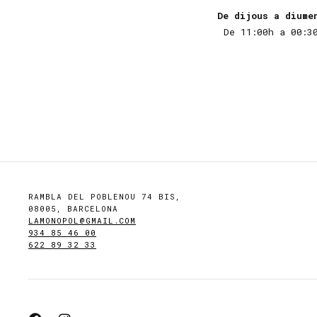
De dijous a diume
De 11:00h a 00:3
RAMBLA DEL POBLENOU 74 BIS,
08005, BARCELONA
LAMONOPOL@GMAIL.COM
934 85 46 00
622 89 32 33