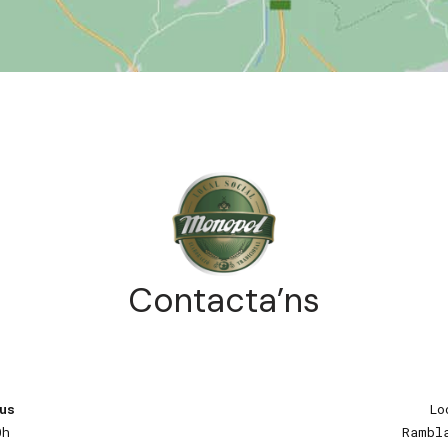
C
o
n
t
a
c
t
a
’
n
s
us
Lo
0h
Rambl