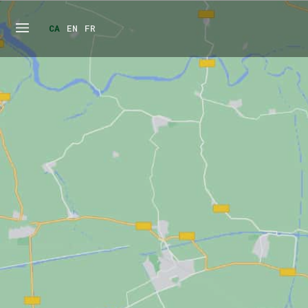
CA
EN
FR
Vés
al
contingut