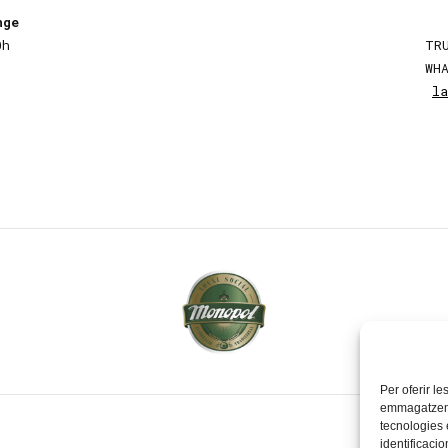
nge
0h
TR
WH
l
Per oferir le
emmagatzemar
tecnologies
identificacio