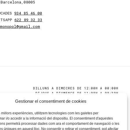
Barcelona,08005
UCADES
934 85 46 00
ATSAPP
622 89 32 33
amonopol@gmail.com
DILLUNS A DIMECRES DE 12:00H A 00:00H
DIJOUS A DIUMENGE DE 11:00H A 00:30H
Gestionar el consentiment de cookies
s millors experiències, utilitzem tecnologies com les galetes per
 i/o accedir a la informació del dispositiu. El consentiment d'aquestes
 ens permetrà processar dades com ara el comportament de navegació o les
ns úniques en aquest lloc. No consentir o retirar el consentiment, pot afectar